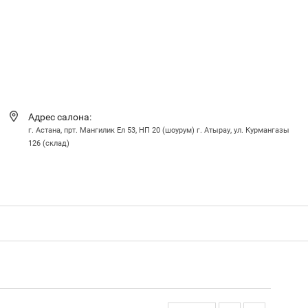
Адрес салона:
г. Астана, прт. Мангилик Ел 53, НП 20 (шоурум) г. Атырау, ул. Курмангазы
126 (склад)