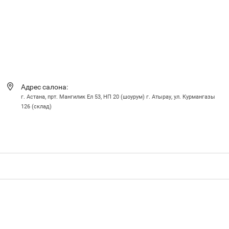
Адрес салона:
г. Астана, прт. Мангилик Ел 53, НП 20 (шоурум) г. Атырау, ул. Курмангазы
126 (склад)