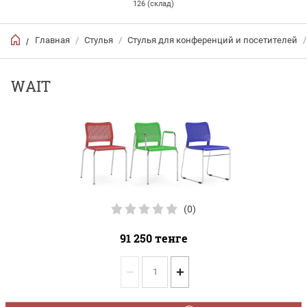
126 (склад)
Главная
/
Стулья
/
Стулья для конференций и посетителей
/
/
WAIT
(0)
91 250
тенге
−
+